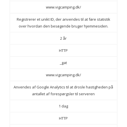
www.vigcamping.dk/
Registrerer et unikt ID, der anvendes til at føre statistik
over hvordan den besøgende bruger hjemmesiden.
2 år
HTTP
_gat
www.vigcamping.dk/
Anvendes af Google Analytics til at drosle hastigheden på
antallet af forespørgsler til serveren
1 dag
HTTP