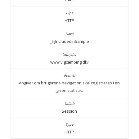
HTTP
_hjIncludedInSample
www.vigcamping.dk/
Angiver om brugerens navigation skal registreres i en
given statistik.
Session
HTTP