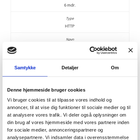
6 mdr.
HTTP
GPS
Samtykke
youtube.com
Detaljer
Om
Registrerer et unikt ID på mobile enheder for at muliggøre
Denne hjemmeside bruger cookies
tracking baseret på geografisk GPS lokation.
Vi bruger cookies til at tilpasse vores indhold og
annoncer, til at vise dig funktioner til sociale medier og til
at analysere vores trafik. Vi deler også oplysninger om
1 dag
din brug af vores hjemmeside med vores partnere inden
for sociale medier, annonceringspartnere og
analysepartnere. Vi indsamler data i overensstemmelse
HTTP