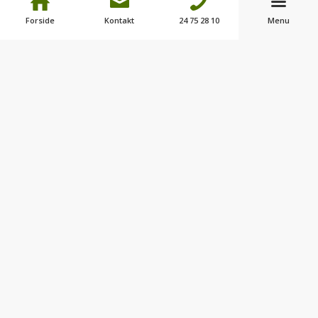
Hytte 4 personer pr. døgn/
550,-
Forside
Kontakt
24 75 28 10
Menu
Cabin 4 persons –
Ny hytte
Hytte 4 personer pr. uge/
2.800,-
Cabin 4 person
Hytte 4 personer pr. uge/
3.300,-
Cabin 4 person –
Ny hytte
Hund i hytte
100,-
El pr. døgn
60,-
Obligatorisk slutrengøring
350,-
*Der medbringes selv sengelinned / The guest must bring
their own bedding.