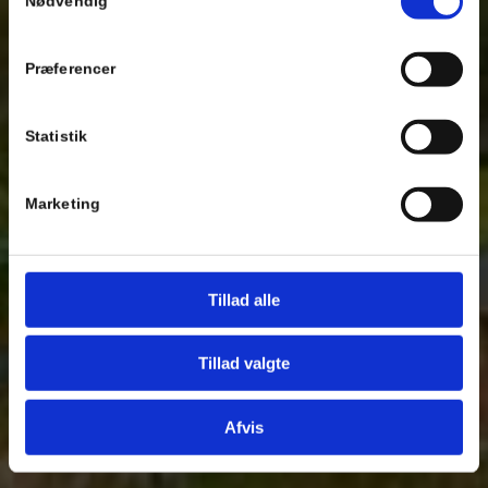
Nødvendig
Se Cookie & Privatlivspolitik
her
Præferencer
Statistik
Marketing
Tillad alle
Tillad valgte
Afvis