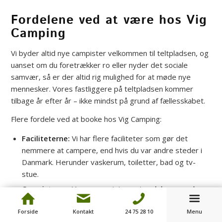
Fordelene ved at være hos Vig
Camping
Vi byder altid nye campister velkommen til teltpladsen, og
uanset om du foretrækker ro eller nyder det sociale
samvær, så er der altid rig mulighed for at møde nye
mennesker. Vores fastliggere på teltpladsen kommer
tilbage år efter år – ikke mindst på grund af fællesskabet.
Flere fordele ved at booke hos Vig Camping:
Faciliteterne:
Vi har flere faciliteter som gør det
nemmere at campere, end hvis du var andre steder i
Danmark. Herunder vaskerum, toiletter, bad og tv-
stue.
Campisterne:
Vores campister er imødekommende
overfor både nye og fastliggere. Du finder hurtigt dig
Forside
Kontakt
24 75 28 10
Menu
selv midt i en samtale, og der er ofte spontane